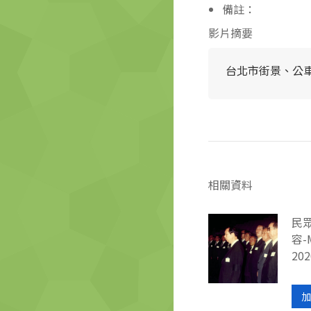
備註：
影片摘要
台北市街景、公
相關資料
民
容-
202
加