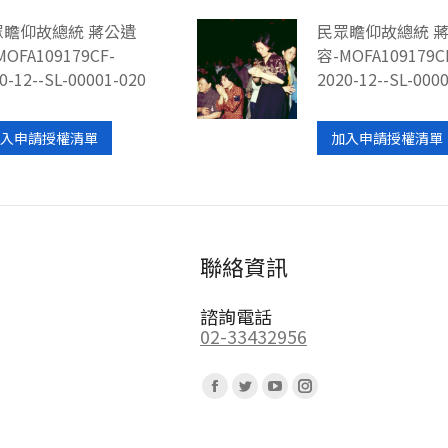
眾瞻仰故總統 蔣公遺
民眾瞻仰故總統 
MOFA109179CF-
容-MOFA109179C
0-12--SL-00001-020
2020-12--SL-000
入申請授權清單
加入申請授權清單
聯絡資訊
諮詢電話
02-33432956
Find us on:
Facebook
Twitter
YouTube
Instagram
page
page
page
page