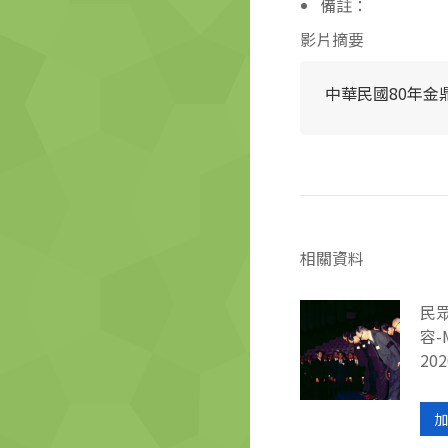
備註：
影片摘要
中華民國80年金
相關資料
民
容-
202
加