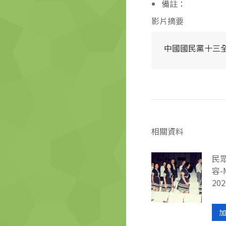
備註：
影片摘要
中國國民黨十三全
相關資料
民
容-
202
加